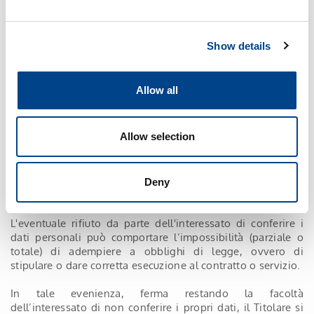
attività, a titolo esemplificativo, la sua rete di
distribuzione, le società e gli agenti che svolgono l’attività
di recupero crediti per il titolare, consulenti legali, fiscali e
Show details
amministrativi.
I Dati potranno essere trattati dai dipendenti delle funzioni
Allow all
aziendali deputate al perseguimento delle finalità sopra
indicate, che sono stati espressamente autorizzati al
trattamento e che hanno ricevuto adeguate istruzioni
Allow selection
operative.
I Dati non sono soggetti a diffusione.
Deny
5. Conferimento dei dati
L'eventuale rifiuto da parte dell'interessato di conferire i
dati personali può comportare l’impossibilità (parziale o
totale) di adempiere a obblighi di legge, ovvero di
stipulare o dare corretta esecuzione al contratto o servizio.
In tale evenienza, ferma restando la facoltà
dell’interessato di non conferire i propri dati, il Titolare si