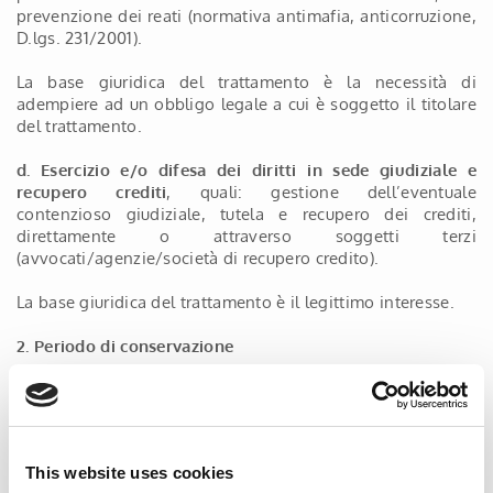
prevenzione dei reati (normativa antimafia, anticorruzione,
D.lgs. 231/2001).
La base giuridica del trattamento è la necessità di
adempiere ad un obbligo legale a cui è soggetto il titolare
del trattamento.
d. Esercizio e/o difesa dei diritti in sede giudiziale e
recupero crediti
, quali: gestione dell’eventuale
contenzioso giudiziale, tutela e recupero dei crediti,
direttamente o attraverso soggetti terzi
(avvocati/agenzie/società di recupero credito).
La base giuridica del trattamento è il legittimo interesse.
2. Periodo di conservazione
I dati saranno trattati per la durata del rapporto
contrattuale e, dopo la sua cessazione, fino al termine di
prescrizione dei diritti reciprocamente insorti fra le parti.
This website uses cookies
Nel caso di contenzioso giudiziale, per tutta la durata dello