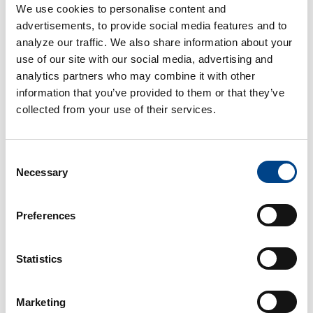
stesso, e fino al passaggio in giudicato del provvedimento
We use cookies to personalise content and
decisorio.
advertisements, to provide social media features and to
analyze our traffic. We also share information about your
3. Modalità di trattamento dei dati
use of our site with our social media, advertising and
Il trattamento dei dati personali potrà essere effettuato
analytics partners who may combine it with other
con l’ausilio di mezzi sia analogici sia elettronici o
information that you’ve provided to them or that they’ve
comunque automatizzati, con modalità e procedure
collected from your use of their services.
strettamente necessarie al perseguimento delle finalità
sopra descritte.
4. Ambito di comunicazione, soggetti autorizzati al
Consent
trattamento
Necessary
Selection
I Dati possono essere comunicati a soggetti esterni
operanti in qualità di autonomi titolari del trattamento,
Preferences
come soggetti pubblici o privati legittimati a trattare i Dati
(es. pubbliche amministrazioni, banche e istituti di credito,
commercialisti, notai, avvocati e altri professionisti).
Statistics
I Dati potranno essere trattati, per conto del titolare, da
soggetti esterni designati come responsabili del
Marketing
trattamento, che svolgono per conto del titolare specifiche