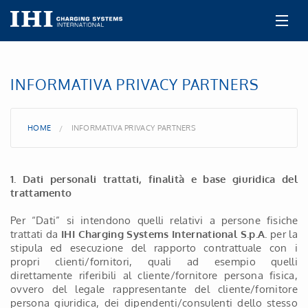
IT
INFORMATIVA PRIVACY PARTNERS
Riguardo noi
Prodotti
HOME
INFORMATIVA PRIVACY PARTNERS
Aftermarket
1. Dati personali trattati, finalità e base giuridica del
trattamento
Lavori e carriera
Per “Dati” si intendono quelli relativi a persone fisiche
Contatti
trattati da
IHI Charging Systems International S.p.A.
per la
stipula ed esecuzione del rapporto contrattuale con i
propri clienti/fornitori, quali ad esempio quelli
direttamente riferibili al cliente/fornitore persona fisica,
ovvero del legale rappresentante del cliente/fornitore
persona giuridica, dei dipendenti/consulenti dello stesso